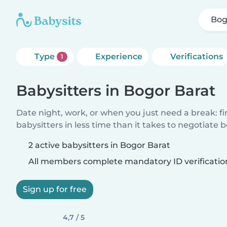
Bog
Type
Experience
Verifications
1
Babysitters in Bogor Barat
Date night, work, or when you just need a break: f
babysitters in less time than it takes to negotiate 
2 active babysitters in Bogor Barat
All members complete mandatory ID verificatio
Sign up for free
4,7 / 5