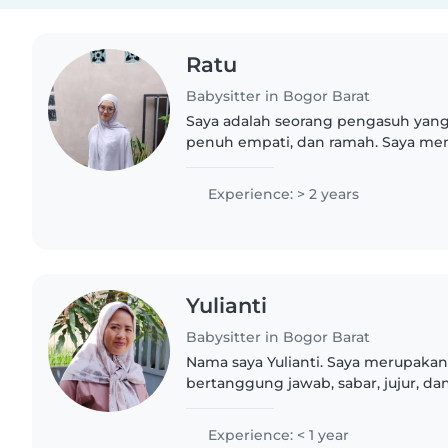
Ratu
Babysitter in Bogor Barat
Saya adalah seorang pengasuh yan
penuh empati, dan ramah. Saya me
selama 2 tahun dalam mengasuh ana
balita, pra-sekolah, dan..
Experience: > 2 years
Yulianti
Babysitter in Bogor Barat
Nama saya Yulianti. Saya merupakan
bertanggung jawab, sabar, jujur, d
tinggi terhadap anak-anak. Saya me
komitmen yang kuat dalam..
Experience: < 1 year