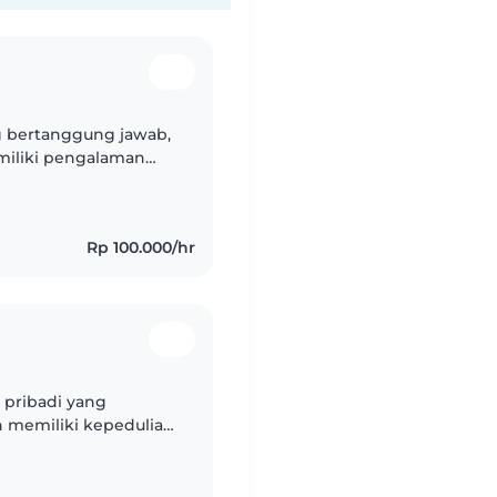
g bertanggung jawab,
miliki pengalaman
k-anak berusia bayi,
Rp 100.000/hr
 pribadi yang
an memiliki kepedulian
miliki minat dan