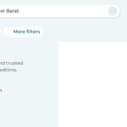
or Barat
More filters
ind trusted
bedtime.
n