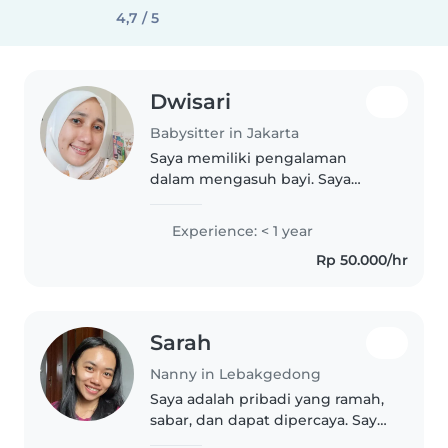
4,7 / 5
Dwisari
Babysitter in Jakarta
Saya memiliki pengalaman
dalam mengasuh bayi. Saya
pernah mengasuh anak sepupu
saya & tetangga saya. Saya siap
Experience: < 1 year
untuk membantu Anda
Rp 50.000/hr
mengasuh anak-anak Anda di
tempat Anda. Jika Anda..
Sarah
Nanny in Lebakgedong
Saya adalah pribadi yang ramah,
sabar, dan dapat dipercaya. Saya
menyukai anak-anak dan senang