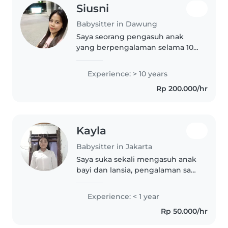
Siusni
Babysitter in Dawung
Saya seorang pengasuh anak
yang berpengalaman selama 10
tahun dengan anak usia bayi,
balita, dan anak pra-sekolah.
Experience: > 10 years
Saya memiliki anak sendiri, jadi
Rp 200.000/hr
saya memahami peran orang tua
dengan..
Kayla
Babysitter in Jakarta
Saya suka sekali mengasuh anak
bayi dan lansia, pengalaman saya
pernah mengasuh baby 2 bulan
selama 5 bulan keseharian
Experience: < 1 year
selama mengasuh saya
Rp 50.000/hr
menjemur nya, memandikan,
mengajak nya mengobrol,..