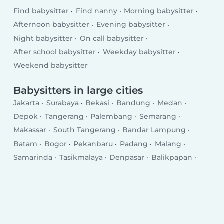
Find babysitter
Find nanny
Morning babysitter
Afternoon babysitter
Evening babysitter
Night babysitter
On call babysitter
After school babysitter
Weekday babysitter
Weekend babysitter
Babysitters in large cities
Jakarta
Surabaya
Bekasi
Bandung
Medan
Depok
Tangerang
Palembang
Semarang
Makassar
South Tangerang
Bandar Lampung
Batam
Bogor
Pekanbaru
Padang
Malang
Samarinda
Tasikmalaya
Denpasar
Balikpapan
Serang
Jambi City
Cimahi
Kupang
Yogyakarta
Sukabumi
Ambon City