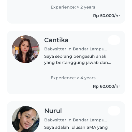
mengajak mereka bermain,
Experience: > 2 years
membaca buku, menggambar,
Rp 50.000/hr
atau melakukan aktivitas kreatif
lainnya...
Cantika
Babysitter in Bandar Lampung
Saya seorang pengasuh anak
yang bertanggung jawab dan
penuh empati dengan
pengalaman 4 tahun mengasuh
Experience: > 4 years
anak dari bayi hingga remaja.
Rp 60.000/hr
Saya gemar berolahraga dan
selalu siap bermain bersama..
Nurul
Babysitter in Bandar Lampung
Saya adalah lulusan SMA yang