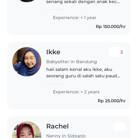
senang sekali dengan anak kecil.
Saya sudah berpengalaman
mengurus balita saat adik saya
Experience: < 1 year
masih kecil.
Rp 150.000/hr
Ikke
2
Babysitter in Bandung
haii salam kenal aku ikke, aku
seorang guru di salah satu paud
di bandung. aku sangat senang
saat bisa berkomunikasi dengan
Experience: > 2 years
anak dan bermain dengan
Rp 25.000/hr
mereka. aku sangat senang
mengajak..
Rachel
Nanny in Sidoarjo