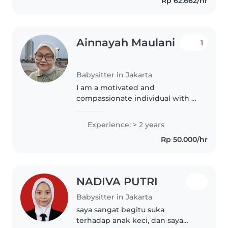
Rp 62.662/hr
Ainnayah Maulani
1
Babysitter in Jakarta
I am a motivated and
compassionate individual with a
background in childcare and
health-related support. Through
Experience: > 2 years
my experience working in
Rp 50.000/hr
childcare, I have developed
strong skills..
NADIVA PUTRI
Babysitter in Jakarta
saya sangat begitu suka
terhadap anak keci, dan saya