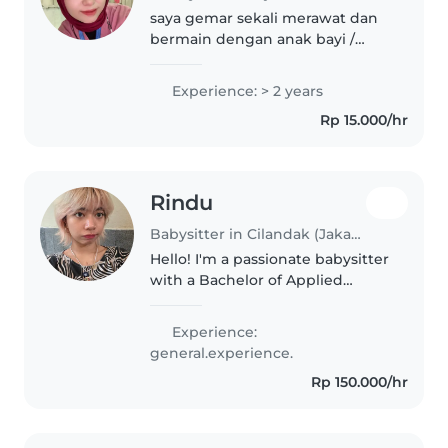
saya gemar sekali merawat dan
bermain dengan anak bayi /
balita
Experience: > 2 years
Rp 15.000/hr
Rindu
Babysitter in Cilandak (Jakarta)
Hello! I'm a passionate babysitter
with a Bachelor of Applied
Nursing. I'm so comfortable with
pets and can assist with chores
Experience:
and homework. I have
general.experience.
experience with children with
Rp 150.000/hr
ADHD..