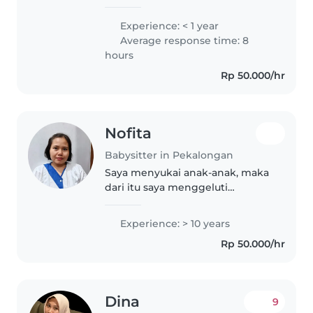
suka mengurus sepupu kecil
saya sejak dia masih bayi. spupu
Experience: < 1 year
saya cukup aktif. jadi saya sudah
Average response time: 8
terbiasa dengan keaktifan anak
hours
kecil
Rp 50.000/hr
Nofita
Babysitter in Pekalongan
Saya menyukai anak-anak, maka
dari itu saya menggeluti
pekerjaan baby sitter.
Experience: > 10 years
Rp 50.000/hr
Dina
9