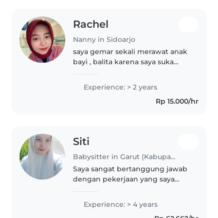
Rachel
Nanny in Sidoarjo
saya gemar sekali merawat anak
bayi , balita karena saya suka
dengan anak kecil dan saya suka
sekali bermain dan berkreasi
Experience: > 2 years
dengan anak kecil
Rp 15.000/hr
Siti
Babysitter in Garut (Kabupaten Garut)
Saya sangat bertanggung jawab
dengan pekerjaan yang saya
kerjakan dan saya sangat senang
bila mengasuh anak anak
Experience: > 4 years