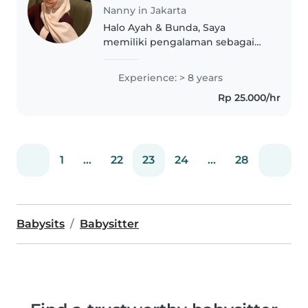
Nanny in Jakarta
Halo Ayah & Bunda, Saya
memiliki pengalaman sebagai
Terapis Anak Berkebutuhan
Khusus sejak tahun 2017 dan
Experience: > 8 years
pernah mendampingi anak
Rp 25.000/hr
berkebutuhan khusus sebagai
shadow teacher . Saya..
1
...
22
23
24
...
28
Babysits
Babysitter