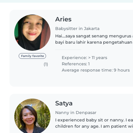
Aries
Babysitter in Jakarta
Hai....saya sangat senang mengurus
bayi baru lahir karena pengetahuan 
sejak saya pelatihan2 dulu,Saya seo
anak yang sudah..
Family favorite
Experience: > 11 years
References: 1
(1)
Average response time: 9 hours
Satya
Nanny in Denpasar
I experienced baby sit or nanny. I e
children for any age. I am patient wi
honest, hardworking and initiative p