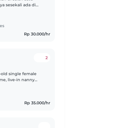
a sesekali ada di
 dalam mengasuh anak
es
Rp 30.000/hr
2
-old single female
ime, live-in nanny
s of professional
Rp 35.000/hr