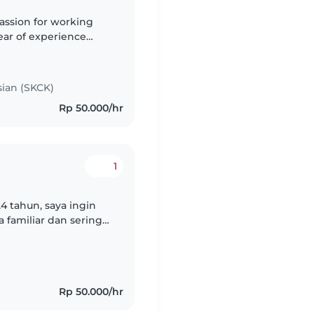
passion for working
ear of experience
 I'm known for being
sian (SKCK)
Rp 50.000/hr
1
4 tahun, saya ingin
 familiar dan sering
saya umur 12 tahun
Rp 50.000/hr