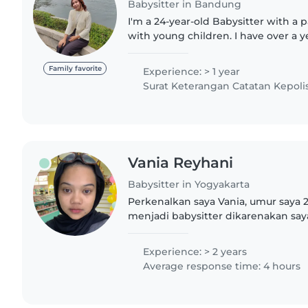
Babysitter in Bandung
I'm a 24-year-old Babysitter with a 
with young children. I have over a y
caring for toddlers and babies, and
responsible, caring,..
Family favorite
Experience: > 1 year
Surat Keterangan Catatan Kepoli
Vania Reyhani
Babysitter in Yogyakarta
Perkenalkan saya Vania, umur saya 2
menjadi babysitter dikarenakan saya
menjaga/merawat bayi - balita dari 
seperti sepupu..
Experience: > 2 years
Average response time: 4 hours