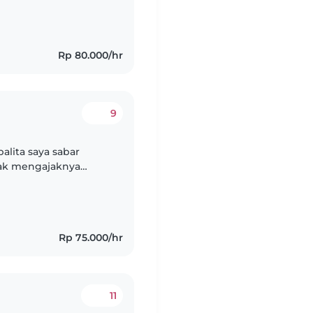
Rp 80.000/hr
9
alita saya sabar
ak mengajaknya
ak adalah hobby.
bayi..
Rp 75.000/hr
11