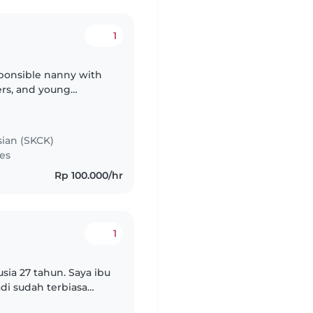
1
sponsible nanny with
ers, and young
 with kids,
sian (SKCK)
es
Rp 100.000/hr
1
sia 27 tahun. Saya ibu
adi sudah terbiasa
 TK. Saya