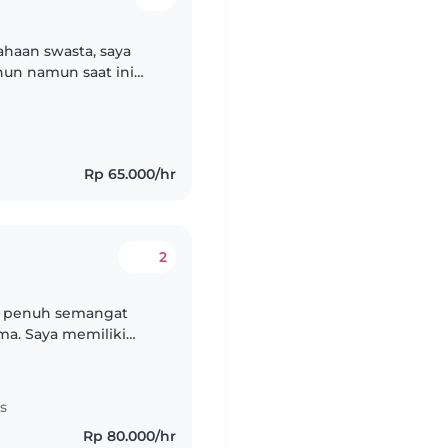
ahaan swasta, saya
hun namun saat ini
ampung karena beliau
Rp 65.000/hr
2
an penuh semangat
ma. Saya memiliki
asekolah dan remaja,
s
Rp 80.000/hr