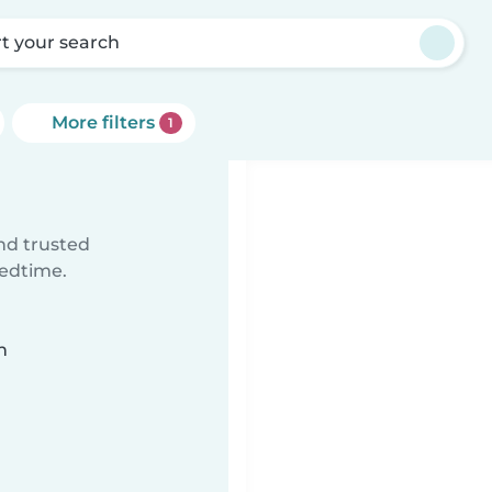
rt your search
More filters
1
ind trusted
bedtime.
n