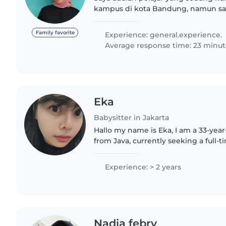
kampus di kota Bandung, namun say
Bogor. Saya memiliki pengalaman
usia toddler, preschooler,..
Family favorite
Experience: general.experience.
Average response time: 23 minut
Eka
Babysitter in Jakarta
Hallo my name is Eka, I am a 33-year
from Java, currently seeking a full-t
position in Bali. I have over two year
experience in..
Experience: > 2 years
Nadia febry