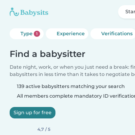
Sta
Type
Experience
Verifications
1
Find a babysitter
Date night, work, or when you just need a break: f
babysitters in less time than it takes to negotiate 
139 active babysitters matching your search
All members complete mandatory ID verificatio
Sign up for free
4,7 / 5