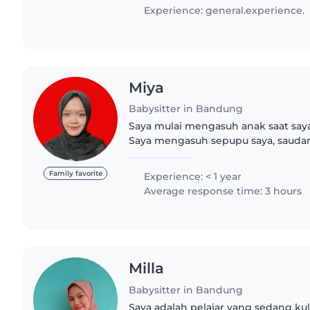
orangnya penyayang..
Experience: general.experience.
Miya
Babysitter in Bandung
Saya mulai mengasuh anak saat saya
Saya mengasuh sepupu saya, saudara
dan anak-anak tetangga saya. Saat in
dimanapun Di waktu..
Family favorite
Experience: < 1 year
Average response time: 3 hours
Milla
Babysitter in Bandung
Saya adalah pelajar yang sedang kuli