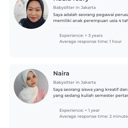
Babysitter in Jakarta
Saya adalah seorang pegawai perus
memiliki anak perempuan usia 4 ta
anak tinggal bersama ibu saya di k
meminta dan beliau sendirian...
Experience: > 3 years
Average response time: 1 hour
Naira
Babysitter in Jakarta
Saya seorang siswa yang kreatif d
yang sedang kuliah semester perta
pengalaman mengasuh anak usia pr
termasuk anak dengan kebutuhan..
Experience: < 1 year
Average response time: 2 minute