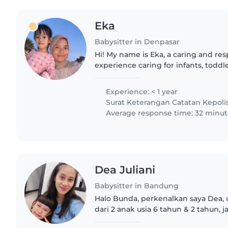
Eka
Babysitter in Denpasar
Hi! My name is Eka, a caring and re
experience caring for infants, toddl
children. I truly enjoy spending time
supporting their development..
Experience: < 1 year
Surat Keterangan Catatan Kepoli
Average response time: 32 minut
Dea Juliani
Babysitter in Bandung
Halo Bunda, perkenalkan saya Dea, u
dari 2 anak usia 6 tahun & 2 tahun, j
mengurus newborn, batita, hingga anak