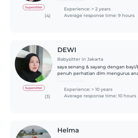
knowladge with..
Supersitter
Experience: > 2 years
Average response time: 9 hours
(4)
DEWI
Babysitter in Jakarta
saya senang & sayang dengan bayi/b
penuh perhatian dlm mengurus an
bermain & menyuapin mkan memas
saya banyak pengalaman mengurus 
Supersitter
Experience: > 10 years
Average response time: 10 hours
(3)
Helma