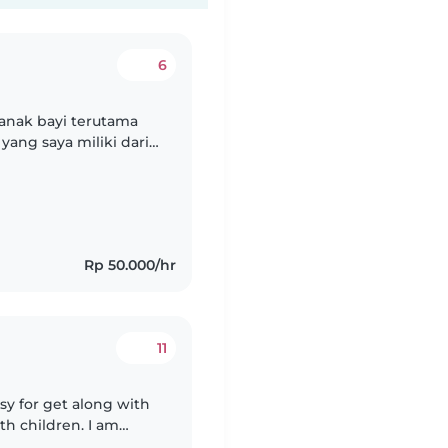
6
 anak bayi terutama
yang saya miliki dari
rang Ibu dg kedua
Rp 50.000/hr
11
asy for get along with
th children. I am
erson. I also have